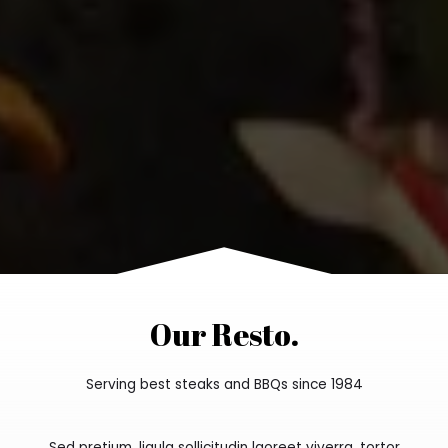
Our Resto.
Serving best steaks and BBQs since 1984
Sed pretium, ligula sollicitudin laoreet viverra, tortor